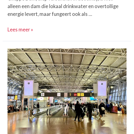
alleen een dam die lokaal drinkwater en overtollige
energie levert, maar fungeert ook als …
Gileppestuwdam:
Lees meer »
Een
wonder
van
techniek