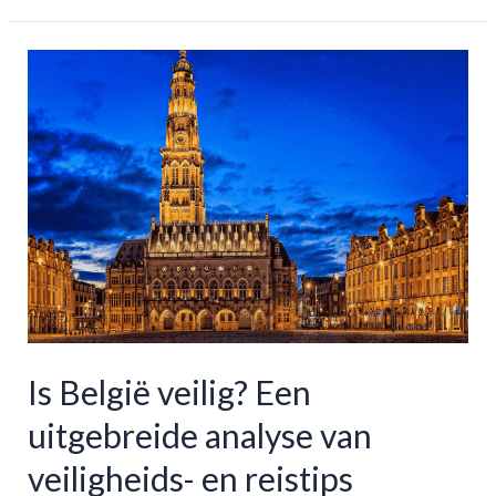
Luchthaven
naar
Centrum:
Bus,
trein,
taxi
&
meer
Is België veilig? Een
uitgebreide analyse van
veiligheids- en reistips