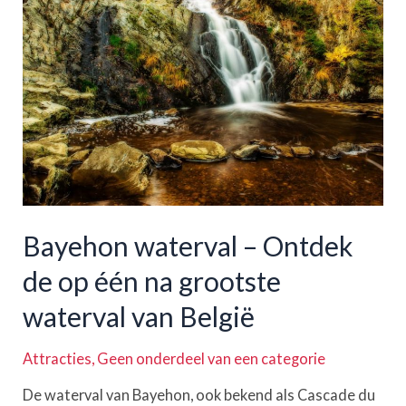
doen
in
Hasselt,
België
Bayehon waterval – Ontdek
de op één na grootste
waterval van België
Attracties
,
Geen onderdeel van een categorie
De waterval van Bayehon, ook bekend als Cascade du