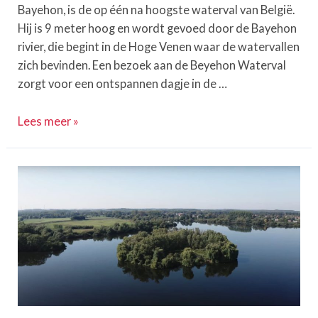
Bayehon, is de op één na hoogste waterval van België.
Hij is 9 meter hoog en wordt gevoed door de Bayehon
rivier, die begint in de Hoge Venen waar de watervallen
zich bevinden. Een bezoek aan de Beyehon Waterval
zorgt voor een ontspannen dagje in de …
Bayehon
Lees meer »
waterval
–
Ontdek
de
op
één
na
grootste
waterval
van