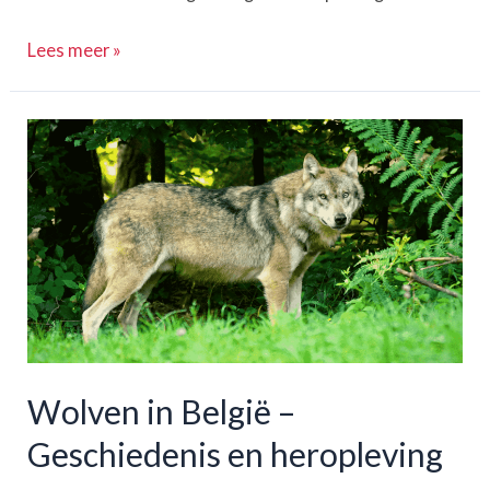
Bezoek
Lees meer »
Nieuwpoort,
België
–
Een
ontspannend
kustverblijf
Wolven in België –
Geschiedenis en heropleving