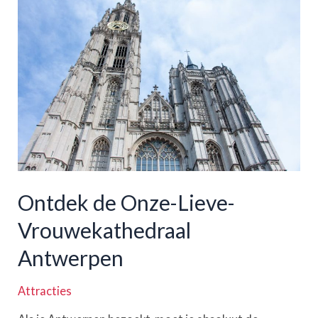
landschappen
opsnuiven
Ontdek de Onze-Lieve-
Vrouwekathedraal
Antwerpen
Attracties