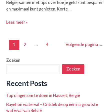
België, samen met tips over hoe je geld kunt besparen
en maximaal kunt genieten. Korte …
Ontdek
Lees meer »
de
beste
Centre
Berichten
1
2
…
4
Volgende pagina
→
Parcs
paginering
in
Zoeken
België
(2023
Zoeken
Gids)
Recent Posts
Top dingen om te doen in Hasselt, België
Bayehon waterval – Ontdek de op één na grootste
waterval van België