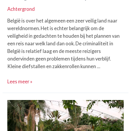
Achtergrond
België is over het algemeen een zeer veilig land naar
wereldnormen. Het is echter belangrijk om de
veiligheid in gedachten te houden bij het plannen van
een reis naar welk land dan ook. De criminaliteit in
België is relatief laag en de meeste reizigers
ondervinden geen problemen tijdens hun verblijf.
Kleine diefstallen en zakkenrollen kunnen …
Is
Lees meer »
België
veilig?
Een
uitgebreide
analyse
van