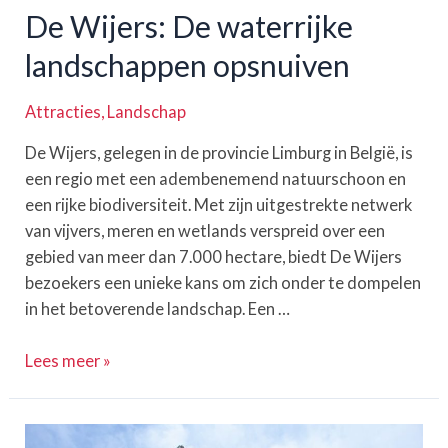
België
De Wijers: De waterrijke
landschappen opsnuiven
Attracties
,
Landschap
De Wijers, gelegen in de provincie Limburg in België, is
een regio met een adembenemend natuurschoon en
een rijke biodiversiteit. Met zijn uitgestrekte netwerk
van vijvers, meren en wetlands verspreid over een
gebied van meer dan 7.000 hectare, biedt De Wijers
bezoekers een unieke kans om zich onder te dompelen
in het betoverende landschap. Een …
De
Lees meer »
Wijers:
De
waterrijke