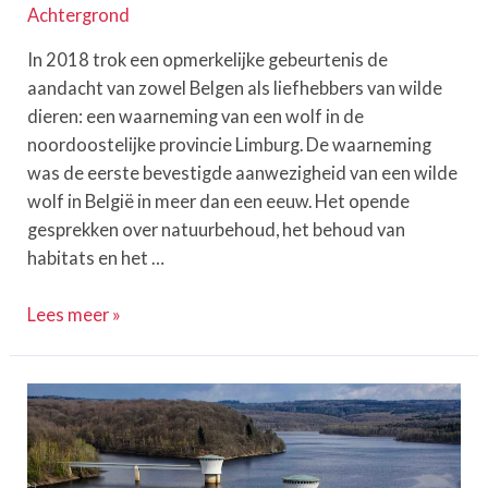
Achtergrond
In 2018 trok een opmerkelijke gebeurtenis de
aandacht van zowel Belgen als liefhebbers van wilde
dieren: een waarneming van een wolf in de
noordoostelijke provincie Limburg. De waarneming
was de eerste bevestigde aanwezigheid van een wilde
wolf in België in meer dan een eeuw. Het opende
gesprekken over natuurbehoud, het behoud van
habitats en het …
Wolven
Lees meer »
in
België
–
Geschiedenis
en
heropleving