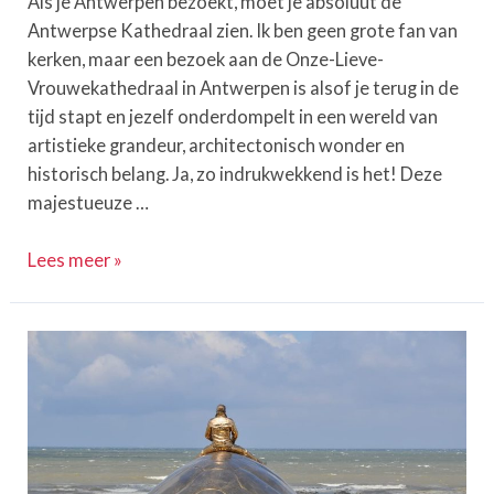
Als je Antwerpen bezoekt, moet je absoluut de
Antwerpse Kathedraal zien. Ik ben geen grote fan van
kerken, maar een bezoek aan de Onze-Lieve-
Vrouwekathedraal in Antwerpen is alsof je terug in de
tijd stapt en jezelf onderdompelt in een wereld van
artistieke grandeur, architectonisch wonder en
historisch belang. Ja, zo indrukwekkend is het! Deze
majestueuze …
Ontdek
Lees meer »
de
Onze-
Lieve-
Vrouwekathedraal
Antwerpen