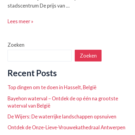
stadscentrum De prijs van …
Brussel
Lees meer »
Luchthaven
naar
Centrum:
Zoeken
Bus,
Zoeken
trein,
taxi
Recent Posts
&
meer
Top dingen om te doen in Hasselt, België
Bayehon waterval – Ontdek de op één na grootste
waterval van België
De Wijers: De waterrijke landschappen opsnuiven
Ontdek de Onze-Lieve-Vrouwekathedraal Antwerpen