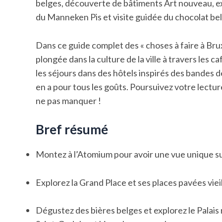
belges, découverte de bâtiments Art nouveau, e
du Manneken Pis et visite guidée du chocolat be
Dans ce guide complet des « choses à faire à Brux
plongée dans la culture de la ville à travers les 
les séjours dans des hôtels inspirés des bandes des
en a pour tous les goûts. Poursuivez votre lectu
ne pas manquer !
Bref résumé
Montez à l’Atomium pour avoir une vue unique su
Explorez la Grand Place et ses places pavées vieil
Dégustez des bières belges et explorez le Palais 