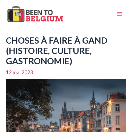
Aller
au
Mai
contenu
Men
CHOSES À FAIRE À GAND
(HISTOIRE, CULTURE,
GASTRONOMIE)
12 mai 2023