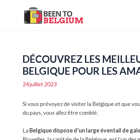
Aller
au
contenu
DÉCOUVREZ LES MEILLEU
BELGIQUE POUR LES AM
24 juillet 2023
Si vous prévoyez de visiter la Belgique et que vou
du pays, vous allez être comblé.
La
Belgique dispose d’un large éventail de gale
Bruxelles, la capitale de la Belgique, est l’un de