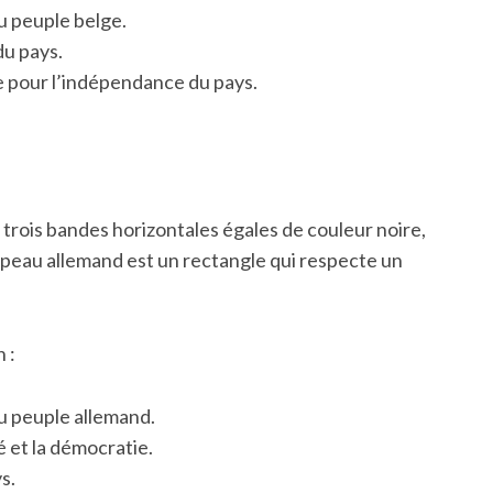
u peuple belge.
du pays.
te pour l’indépendance du pays.
 trois bandes horizontales égales de couleur noire,
apeau allemand est un rectangle qui respecte un
 :
du peuple allemand.
é et la démocratie.
s.