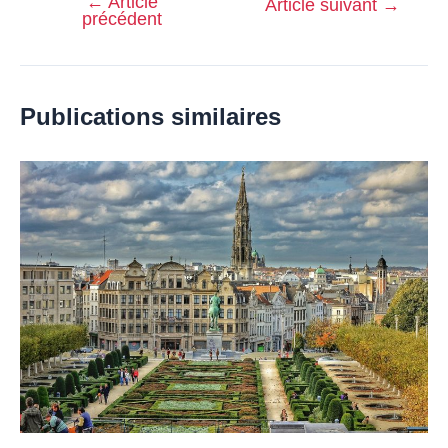
←
Article
Navigation
Article suivant
→
précédent
de
l’article
Publications similaires