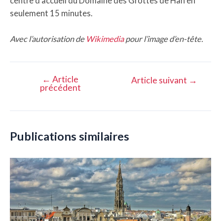
centre d’accueil du Domaine des Grottes de Han en
seulement 15 minutes.
Avec l’autorisation de
Wikimedia
pour l’image d’en-tête.
←
Article
Navigation
Article suivant
→
précédent
de
l’article
Publications similaires