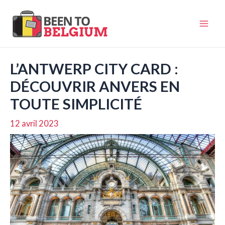
Aller
au
Mai
contenu
Men
L’ANTWERP CITY CARD :
DÉCOUVRIR ANVERS EN
TOUTE SIMPLICITÉ
12 avril 2023