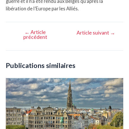
guerre et il n’a été rendu aux Belges qu’après la
libération de l’Europe par les Alliés.
←
Article
Navigation
Article suivant
→
précédent
de
l’article
Publications similaires