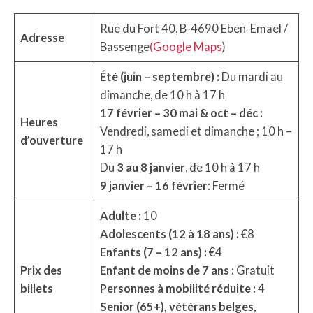
Rue du Fort 40, B-4690 Eben-Emael /
Adresse
Bassenge
(Google Maps
)
Été (juin – septembre) :
Du mardi au
dimanche, de 10 h à 17 h
17 février – 30 mai & oct – déc :
Heures
Vendredi, samedi et dimanche ; 10 h –
d’ouverture
17 h
Du
3 au 8 janvier
, de 10 h à 17 h
9 janvier – 16 février
:
Fermé
Adulte :
10
Adolescents (12 à 18 ans) :
€8
Enfants (7 – 12 ans) :
€4
Prix des
Enfant de moins de 7 ans :
Gratuit
billets
Personnes à mobilité réduite :
4
Senior (65+), vétérans belges,