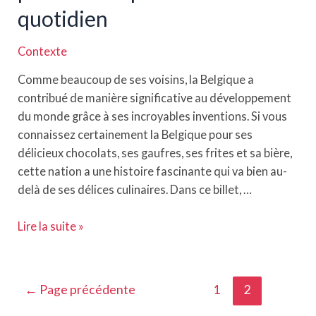
quotidien
Contexte
Comme beaucoup de ses voisins, la Belgique a
contribué de manière significative au développement
du monde grâce à ses incroyables inventions. Si vous
connaissez certainement la Belgique pour ses
délicieux chocolats, ses gaufres, ses frites et sa bière,
cette nation a une histoire fascinante qui va bien au-
delà de ses délices culinaires. Dans ce billet, …
Inventions
Lire la suite »
belges
:
Idées
Pagination
←
Page précédente
1
2
et
des