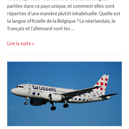
parlées dans ce pays unique, et comment elles sont
réparties d’une manière plutôt inhabituelle. Quelle est
la langue officielle de la Belgique ? Le néerlandais, le
français et l’allemand sont les …
Langues
Lire la suite »
belges
:
les
secrets
d’une
nation
multilingue