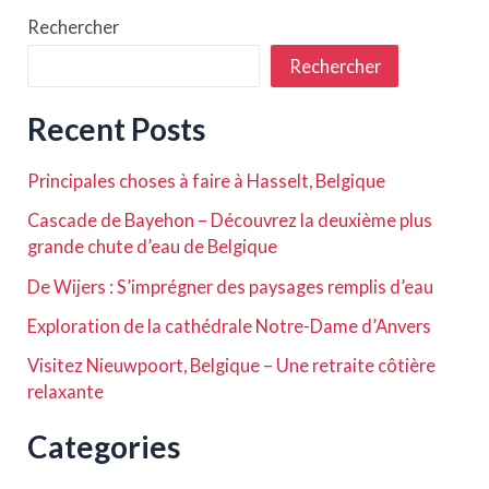
produits
publications
Rechercher
surprenants
du
Rechercher
quotidien
Recent Posts
Principales choses à faire à Hasselt, Belgique
Cascade de Bayehon – Découvrez la deuxième plus
grande chute d’eau de Belgique
De Wijers : S’imprégner des paysages remplis d’eau
Exploration de la cathédrale Notre-Dame d’Anvers
Visitez Nieuwpoort, Belgique – Une retraite côtière
relaxante
Categories