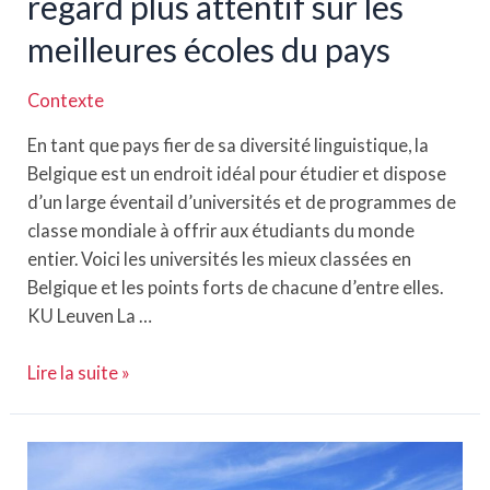
regard plus attentif sur les
meilleures écoles du pays
Contexte
En tant que pays fier de sa diversité linguistique, la
Belgique est un endroit idéal pour étudier et dispose
d’un large éventail d’universités et de programmes de
classe mondiale à offrir aux étudiants du monde
entier. Voici les universités les mieux classées en
Belgique et les points forts de chacune d’entre elles.
KU Leuven La …
Universités
Lire la suite »
de
Belgique
:
Un