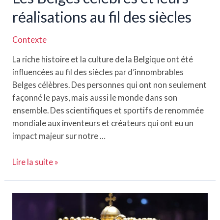
réalisations au fil des siècles
Contexte
La riche histoire et la culture de la Belgique ont été
influencées au fil des siècles par d’innombrables
Belges célèbres. Des personnes qui ont non seulement
façonné le pays, mais aussi le monde dans son
ensemble. Des scientifiques et sportifs de renommée
mondiale aux inventeurs et créateurs qui ont eu un
impact majeur sur notre …
Les
Lire la suite »
Belges
célèbres
et
leurs