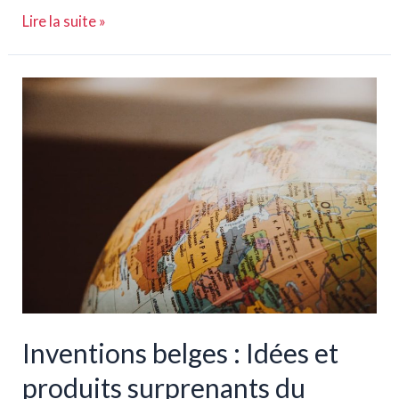
Explorer
Lire la suite »
les
principaux
aéroports
de
Belgique
:
Votre
guide
pour
voyager
en
toute
sérénité
Inventions belges : Idées et
produits surprenants du