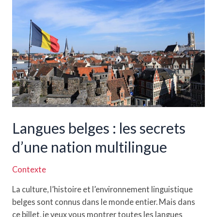
regard
plus
attentif
sur
les
meilleures
écoles
du
pays
Langues belges : les secrets
d’une nation multilingue
Contexte
La culture, l’histoire et l’environnement linguistique
belges sont connus dans le monde entier. Mais dans
ce billet, je veux vous montrer toutes les langues