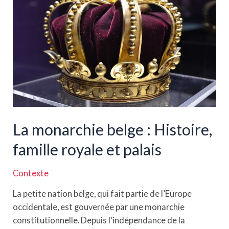
réalisations
au
fil
des
siècles
La monarchie belge : Histoire,
famille royale et palais
Contexte
La petite nation belge, qui fait partie de l’Europe
occidentale, est gouvernée par une monarchie
constitutionnelle. Depuis l’indépendance de la