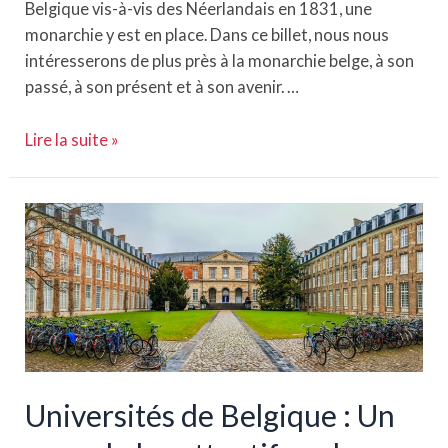
Belgique vis-à-vis des Néerlandais en 1831, une
monarchie y est en place. Dans ce billet, nous nous
intéresserons de plus près à la monarchie belge, à son
passé, à son présent et à son avenir. …
La
Lire la suite »
monarchie
belge
:
Histoire,
famille
royale
et
palais
Universités de Belgique : Un